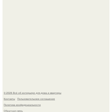
Сокровища из Hoff.
Эко - панно "Песочный Берег":
© 2026 Всё об интерьере для дома и квартиры
Контакты
Пользовательское соглашение
Политика конфидециальности
Обратная связь