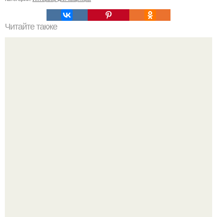
Читайте также
Спрятать батарею отопления.
Почему в советских квартирах ставили сразу две