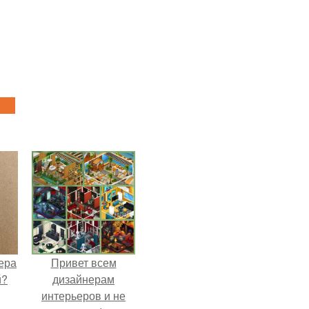
ера
Привет всем
й?
дизайнерам
интерьеров и не