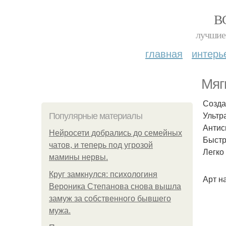
В
лучшие 
главная
интерь
Мяг
Созда
Ультр
Популярные материалы
Антис
Нейросети добрались до семейных
Быстр
чатов, и теперь под угрозой
Легко 
мамины нервы.
Круг замкнулся: психологиня
Арт н
Вероника Степанова снова вышла
замуж за собственного бывшего
мужа.