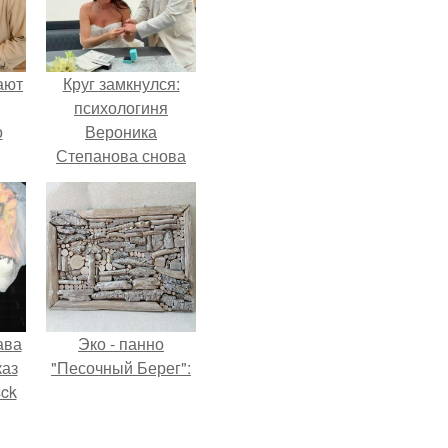
ают
Круг замкнулся:
психологиня
о
Вероника
Степанова снова
вышла замуж за
собственного
бывшего мужа.
ава
Эко - панно
каз
"Песочный Берег":
sck
иум