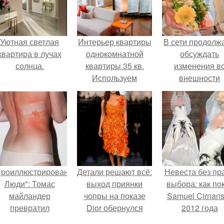
Уютная светлая
Интерьер квартиры
В сети продолж
квартира в лучах
однокомнатной
обсуждать
солнца.
квартиры 35 кв.
изменения в
Используем
внешности
преимущества
актрисы.
планировки
Проиллюстрированные
Детали решают всё:
Невеста без пр
Люди": Томас
выход приянки
выбора: как по
майландер
чопры на показе
Samuel Cirnan
превратил
Dior обернулся
2012 года
олнечные ожоги в
шквалом критики
превратил под