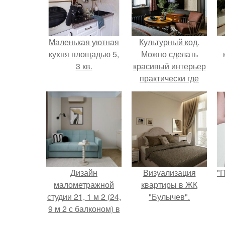
Маленькая уютная
Культурный код.
кухня площадью 5,
Можно сделать
3 кв.
красивый интерьер
практически где
угодно.
Дизайн
Визуализация
"
малометражной
квартиры в ЖК
студии 21, 1 м 2 (24,
"Булычев".
9 м 2 с балконом) в
Краснодаре.
с