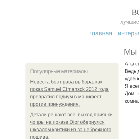
В
лучшие 
главная
интерь
Мы 
А как
Ведь 
Популярные материалы
удобн
Невеста без права выбора: как
Я все
показ Samuel Cirnansck 2012 года
Дом -
превратил подиум в манифест
комна
против принуждения.
Детали решают всё: выход приянки
чопры на показе Dior обернулся
шквалом критики из-за небрежного
пошива.