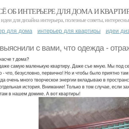
СЁ ОБ ИНТЕРЬЕРЕ ДЛЯ ДОМА И КВАРТИ
идеи для дизайна интерьера, полезные советы, интересны
ер для дома
интерьер для квартиры
идеи ди
выяснили с вами, что одежда - отра
 насче т дома?
даже самую маленькую квартиру. Даже съе мную. Мы под се
о - что, безусловно, первично! Но и чтобы было приятно та
гда очень много творческои энергии вкладываю в пространст
 отдельная история. Внимание! Только в том случае, если зах
там в нашем домике. А вот квартиры!