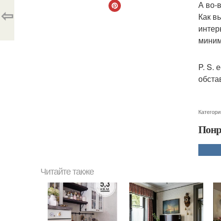
А во-
⇦
Как в
интер
миним
P. S.
обста
Категори
Понр
Читайте также