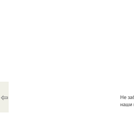
⇦
Не за
наши 