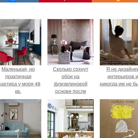
Маленькая, но
Сколько сохнут
Я не дизайне
практичная
обои на
интерьеров 
вартира у моря 48
флизелиновой
никогда им не б
кв.
основе после
поклейки. Когда
высохнет клей?