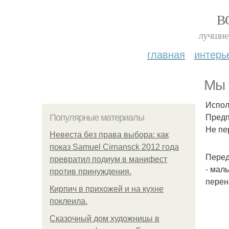
В
лучшие 
главная
интерь
Мы 
Испол
Предп
Популярные материалы
Не пе
Невеста без права выбора: как
показ Samuel Cirnansck 2012 года
Перед
превратил подиум в манифест
- мал
против принуждения.
перен
Кирпич в прихожей и на кухне
поклеила.
Сказочный дом художницы в