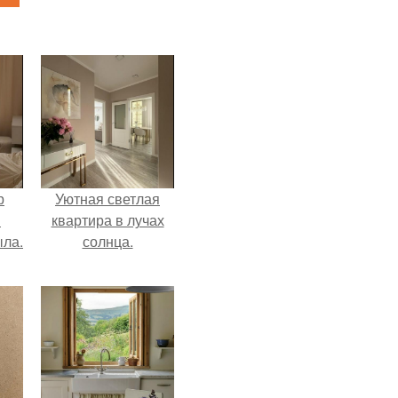
р
Уютная светлая
и
квартира в лучах
ыла.
солнца.