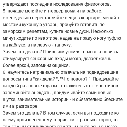
утверждают последние исследования физиологов.
5. почаще меняйте интерьер дома и на работе,
еженедельно переставляйте вещи в квартире, меняйте
местами кухонную утварь, пробуйте готовить по
заморским рецептам, купите новые духи. Несколько
минут ходите по квартире, надев на правую ногу туфлю
на каблуке, а на левую - тапочку.
Зачем это делать? Привычки утомляют мозг, а новизна
стимулирует сенсорные входы мозга, делает жизнь
более яркой, запоминающейся.
6. научитесь нетривиально отвечать на поднадоевшие
вопросы типа "как дела? ", "Что нового? ", Придумайте
каждый раз новые фразы - откажитесь от стереотипов,
запоминайте анекдоты, придумывайте сами новые
шутки, занимательные истории - и обязательно блесните
ими в разговоре.
Зачем это делать? В том случае, если вы подходите ко
всему произнесенному творчески, с разных сторон, то
тем самым стимулируете память и центр речи в мозге -