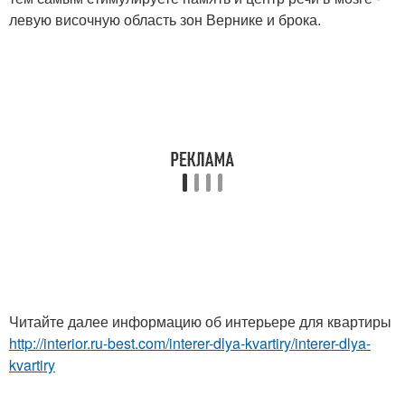
левую височную область зон Вернике и брока.
Читайте далее информацию об интерьере для квартиры
http://interior.ru-best.com/interer-dlya-kvartiry/interer-dlya-
kvartiry