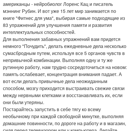
американцы - нейробиолог Лоренс Кац и писатель
мэннинг Рубин. И вот уже 15 лет мир занимается по
книге "Фитнес для ума", выбирая самые подходящие из
83 упражнений для улучшения памяти и развития
интеллектуальных способностей.
Для выполнения забавных упражнений вам придется
немного "Почудить", делать ежедневные дела несколько
сумасбродным путем, используя все 5 органов чувств в
непривычной комбинации. Выполняя одну и ту же
рутинную работу, нам трудно сосредоточиться на новом:
память ослабевает, концентрация внимания падает. А
вот если делать привычные дела неожиданным
способом, мозгу приходится выстраивать свежие связи
между нервными клетками и восстанавливать их, если
они были утеряны.
Постарайтесь запустить в себе тягу ко всему
необычному при каждой свободной минутке, выполняя
домашние повинности, по дороге на работу и в магазин,
сидя перед телевизором или у компьютера. Делайте