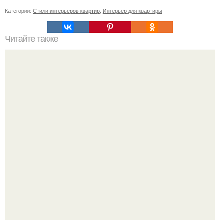
Категории:
Стили интерьеров квартир
,
Интерьер для квартиры
Читайте также
А вы знаете, как цвет интерьера влияет на наше
настроение?