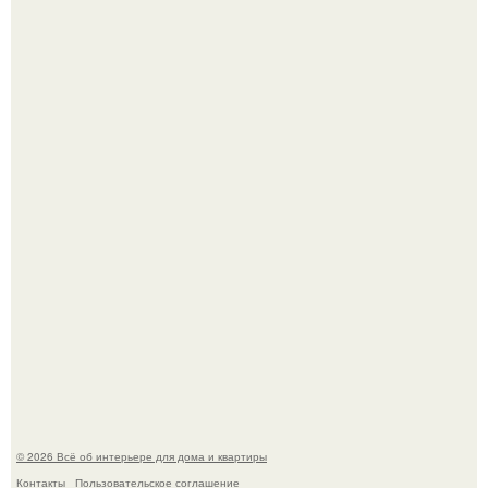
5 ошибок в планировке, из-за которых вы теряете метры.
"Проиллюстрированные Люди": Томас майландер
превратил солнечные ожоги в арт - объект.
© 2026 Всё об интерьере для дома и квартиры
Контакты
Пользовательское соглашение