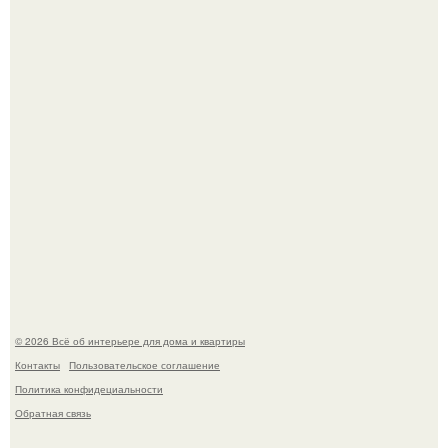
Три года назад мы купили борщевичное поле и
придумали мечту!
Стильная квартира в светлых приятных тонах.
© 2026 Всё об интерьере для дома и квартиры
Контакты
Пользовательское соглашение
Политика конфидециальности
Обратная связь