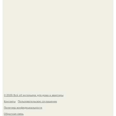
"Проиллюстрированные Люди": Томас майландер
превратил солнечные ожоги в арт - объект.
Детали решают всё: выход приянки чопры на показе Dior
обернулся шквалом критики из-за небрежного пошива.
© 2026 Всё об интерьере для дома и квартиры
Контакты
Пользовательское соглашение
Политика конфидециальности
Обратная связь