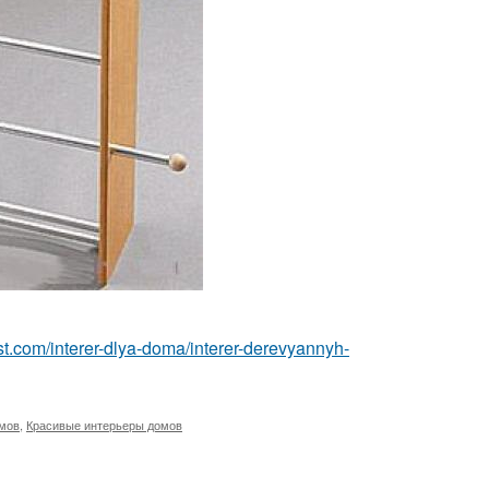
best.com/interer-dlya-doma/interer-derevyannyh-
омов
,
Красивые интерьеры домов