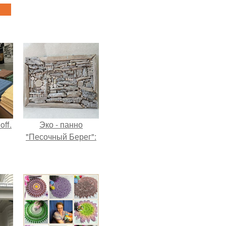
ff.
Эко - панно
"Песочный Берег":