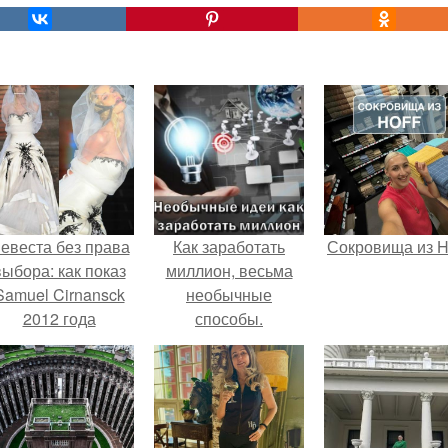
евеста без права
Как заработать
Сокровища из Ho
выбора: как показ
миллион, весьма
Samuel Cirnansck
необычные
2012 года
способы.
ревратил подиум
 манифест против
принуждения.