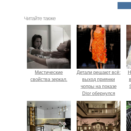
Читайте также
Мистические
Детали решают всё:
Н
свойства зеркал.
выход приянки
чопры на показе
Dior обернулся
шквалом критики
п
из-за небрежного
в
пошива.