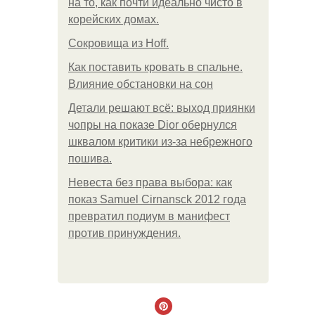
на то, как почти идеально чисто в
корейских домах.
Сокровища из Hoff.
Как поставить кровать в спальне.
Влияние обстановки на сон
Детали решают всё: выход приянки
чопры на показе Dior обернулся
шквалом критики из-за небрежного
пошива.
Невеста без права выбора: как
показ Samuel Cirnansck 2012 года
превратил подиум в манифест
против принуждения.