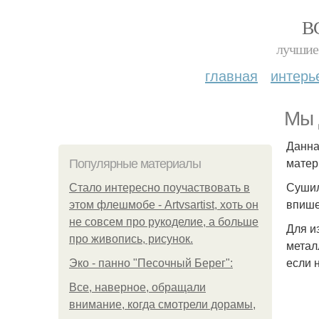
В
лучшие 
главная
интерь
Мы 
Данна
матер
Популярные материалы
Сушил
Стало интересно поучаствовать в
впише
этом флешмобе - Artvsartist, хоть он
не совсем про рукоделие, а больше
Для и
про живопись, рисунок.
метал
если 
Эко - панно "Песочный Берег":
Все, наверное, обращали
внимание, когда смотрели дорамы,