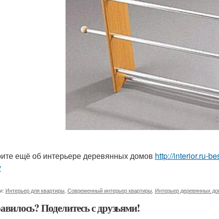
ите ещё об интерьере деревянных домов
http://interior.ru-
v
и:
Интерьер для квартиры
,
Современный интерьер квартиры
,
Интерьер деревянных д
авилось? Поделитесь с друзьями!