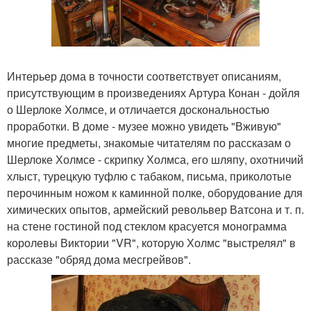
Интерьер дома в точности соответствует описаниям,
присутствующим в произведениях Артура Конан - дойля
о Шерлоке Холмсе, и отличается доскональностью
проработки. В доме - музее можно увидеть "Вживую"
многие предметы, знакомые читателям по рассказам о
Шерлоке Холмсе - скрипку Холмса, его шляпу, охотничий
хлыст, турецкую туфлю с табаком, письма, приколотые
перочинным ножом к каминной полке, оборудование для
химических опытов, армейский револьвер Ватсона и т. п.
на стене гостиной под стеклом красуется монограмма
королевы Виктории "VR", которую Холмс "выстрелял" в
рассказе "обряд дома месгрейвов".