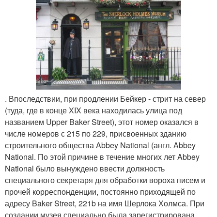
. Впоследствии, при продлении Бейкер - стрит на север
(туда, где в конце XIX века находилась улица под
названием Upper Baker Street), этот номер оказался в
числе номеров с 215 по 229, присвоенных зданию
строительного общества Abbey National (англ. Abbey
National. По этой причине в течение многих лет Abbey
National было вынуждено ввести должность
специального секретаря для обработки вороха писем и
прочей корреспонденции, постоянно приходящей по
адресу Baker Street, 221b на имя Шерлока Холмса. При
создании музея специально была зарегистрирована