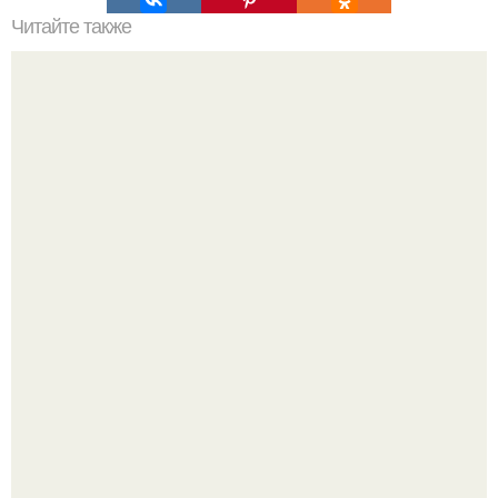
Читайте также
Как спасти хомячка от жары.
В сети продолжают обсуждать изменения во внешности
актрисы.