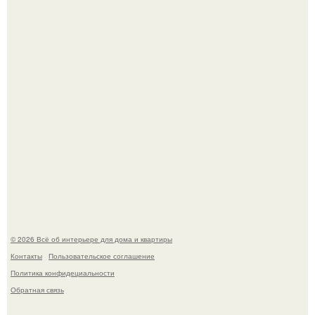
Сокровища из Hoff.
Эко - панно "Песочный Берег":
© 2026 Всё об интерьере для дома и квартиры
Контакты
Пользовательское соглашение
Политика конфидециальности
Обратная связь