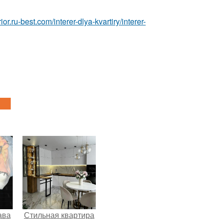
erior.ru-best.com/interer-dlya-kvartiry/interer-
ава
Стильная квартира