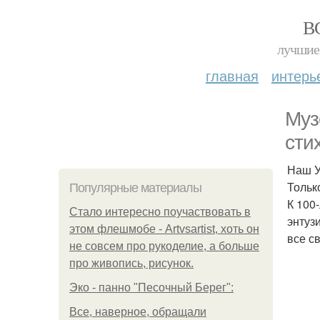
В
лучшие 
главная
интерь
Муз
сти
Наш У
Тольк
Популярные материалы
К 100
Стало интересно поучаствовать в
энтуз
этом флешмобе - Artvsartist, хоть он
все с
не совсем про рукоделие, а больше
про живопись, рисунок.
Эко - панно "Песочный Берег":
Все, наверное, обращали