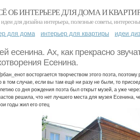
СЁ ОБ ИНТЕРЬЕРЕ ДЛЯ ДОМА И КВАРТИ
идеи для дизайна интерьера, полезные советы, интересны
ер для дома
интерьер для квартиры
идеи ди
ей есенина. Ах, как прекрасно звуча
хотворения Есенина.
рбан_енот восторгается творчеством этого поэта, поэтому 
о в том случае, если вы там ещё ни разу не были, то присое
-летию со дня рождения поэта был открыт музей, а уже через
иастов решила, что нет лучшего места для музея Есенина, ч
вои годы жил его отец