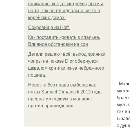
внимание, когда смотрели дорамы,
на то, как почти идеально чисто в
корейских домах.
Сокровища из Hoff.
Как поставить кровать в спальне.
Влияние обстановки на сон
Детали решают всё: выход приянки
чопры на показе Dior обернулся
шквалом критики из-за небрежного
пошива.
. Мал
Невеста без права выбора: как
музея
показ Samuel Cirnansck 2012 года
брал 
превратил подиум в манифест
музык
против принуждения.
тех в
В зав
с душ