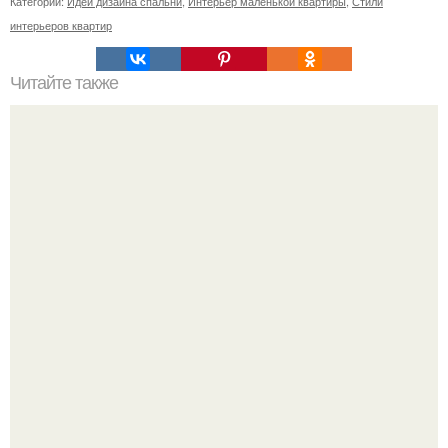
Категории:
Идеи дизайна спальни
,
Интерьер маленькой квартиры
,
Стили
интерьеров квартир
Читайте также
Как сохранить чистоту мусорного ведра.