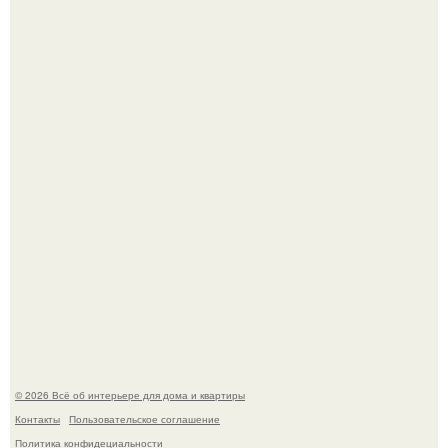
Откуда у дизайнера так много идей?
Привет всем дизайнерам интерьеров и не только!
© 2026 Всё об интерьере для дома и квартиры
Контакты
Пользовательское соглашение
Политика конфидециальности