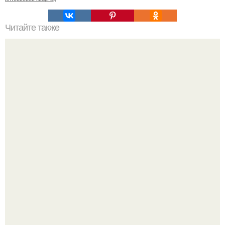
Читайте также
Резьба по дереву в стиле барокко. Резьба по дереву:
стилистические направления и характерные узоры.