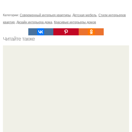
Категории:
Современный интерьер квартиры
,
Детская мебель
,
Стили интерьеров
квартир
,
Дизайн интерьера дома
,
Красивые интерьеры домов
Читайте также
Установка окон ПВХ (пластиковых окон) - довольно
востребованная услуга.