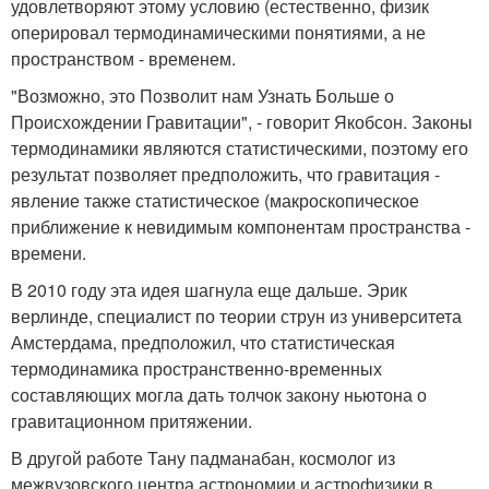
удовлетворяют этому условию (естественно, физик
оперировал термодинамическими понятиями, а не
пространством - временем.
"Возможно, это Позволит нам Узнать Больше о
Происхождении Гравитации", - говорит Якобсон. Законы
термодинамики являются статистическими, поэтому его
результат позволяет предположить, что гравитация -
явление также статистическое (макроскопическое
приближение к невидимым компонентам пространства -
времени.
В 2010 году эта идея шагнула еще дальше. Эрик
верлинде, специалист по теории струн из университета
Амстердама, предположил, что статистическая
термодинамика пространственно-временных
составляющих могла дать толчок закону ньютона о
гравитационном притяжении.
В другой работе Тану падманабан, космолог из
межвузовского центра астрономии и астрофизики в