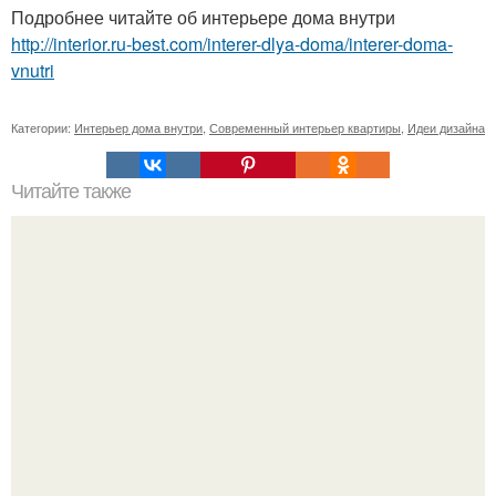
Подробнее читайте об интерьере дома внутри
http://interior.ru-best.com/interer-dlya-doma/interer-doma-
vnutri
Категории:
Интерьер дома внутри
,
Современный интерьер квартиры
,
Идеи дизайна
Читайте также
Как воспитать самостоятельную личность.