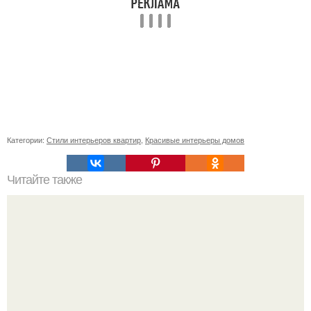
Категории:
Стили интерьеров квартир
,
Красивые интерьеры домов
Читайте также
Ваза из бутылки. Приступаем к уроку