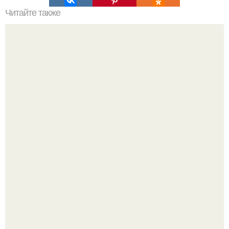
Читайте также
Ваза из бутылки. Приступаем к уроку
Недавно сказали, что дизайну в ижгту учат лучше, чем в
удгу, потому что там преподают программы.