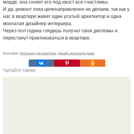
морде, она гоняет его под хвост все счастливы.
И да, ремонт пока целенаправленно не делаем, так как у
нас в квартире живет один усатый архитектор и одна
мохнатая дизайнер интерьера.
Через пол годика глядишь получат свои дипломы и
перестанут практиковаться в квартире.
Категории:
Интерьер для квартиры
,
Дизайн интерьера дома
Читайте также
Как приготовить гипс для заливки форм. Как разводить
гипс: Все о приготовлении идеального раствора