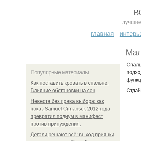
В
лучшие 
главная
интерь
Мал
Спаль
подхо
Популярные материалы
функц
Как поставить кровать в спальне.
Отдай
Влияние обстановки на сон
Невеста без права выбора: как
показ Samuel Cirnansck 2012 года
превратил подиум в манифест
против принуждения.
Детали решают всё: выход приянки