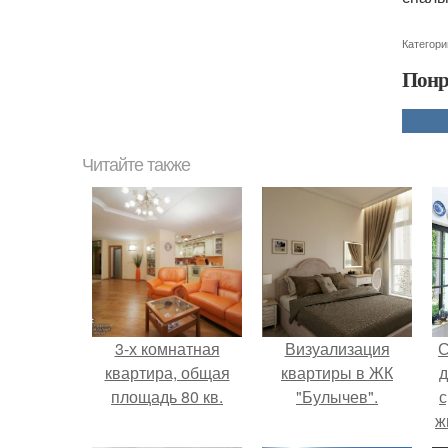
Категори
Понр
Читайте также
3-х комнатная
Визуализация
С
квартира, общая
квартиры в ЖК
д
площадь 80 кв.
"Булычев".
с
ж
с