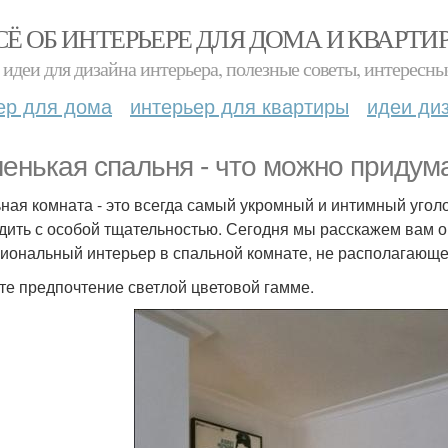
СЁ ОБ ИНТЕРЬЕРЕ ДЛЯ ДОМА И КВАРТИ
идеи для дизайна интерьера, полезные советы, интересны
ер для дома
интерьер для квартиры
идеи ди
енькая спальня - что можно придум
ная комната - это всегда самый укромный и интимный уголо
дить с особой тщательностью. Сегодня мы расскажем вам о 
иональный интерьер в спальной комнате, не располагающ
те предпочтение светлой цветовой гамме.