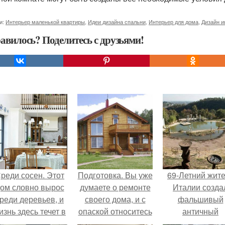
и:
Интерьер маленькой квартиры
,
Идеи дизайна спальни
,
Интерьер для дома
,
Дизайн и
авилось? Поделитесь с друзьями!
реди сосен. Этот
Подготовка. Вы уже
69-Летний жит
ом словно вырос
думаете о ремонте
Италии созда
реди деревьев, и
своего дома, и с
фальшивый
изнь здесь течет в
опаской относитесь
античный
обственном ритме
к первому проекту.
амфитеатр и