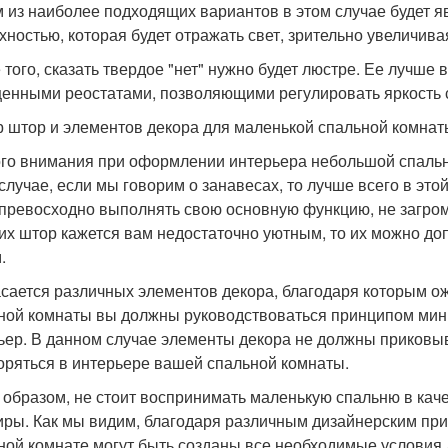
 из наиболее подходящих вариантов в этом случае будет я
хностью, которая будет отражать свет, зрительно увеличив
 того, сказать твердое "нет" нужно будет люстре. Ее лучше
енными реостатами, позволяющими регулировать яркость 
 штор и элементов декора для маленькой спальной комнат
го внимания при оформлении интерьера небольшой спальн
 случае, если мы говорим о занавесах, то лучше всего в эт
 превосходно выполнять свою основную функцию, не загром
их штор кажется вам недостаточно уютным, то их можно до
.
асается различных элементов декора, благодаря которым о
ной комнаты вы должны руководствоваться принципом мини
ьер. В данном случае элементы декора не должны приковыва
оряться в интерьере вашей спальной комнаты.
 образом, не стоит воспринимать маленькую спальню в кач
иры. Как мы видим, благодаря различным дизайнерским пр
ной комнате могут быть созданы все необходимые условия 