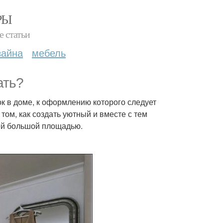
РЫ
е статьи
зайна
мебель
ать?
к в доме, к оформлению которого следует
том, как создать уютный и вместе с тем
ей большой площадью.