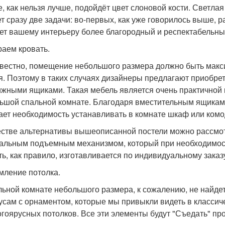
е, как нельзя лучше, подойдёт цвет слоновой кости. Светла
т сразу две задачи: во-первых, как уже говорилось выше, 
ет вашему интерьеру более благородный и респектабельны
аем кровать.
звестно, помещение небольшого размера должно быть макс
я. Поэтому в таких случаях дизайнеры предлагают приобре
жными ящиками. Такая мебель является очень практичной 
ьшой спальной комнате. Благодаря вместительным ящикам, 
ает необходимость устанавливать в комнате шкаф или комо
естве альтернативы вышеописанной постели можно рассмот
альным подъемным механизмом, который при необходимост
ть, как правило, изготавливается по индивидуальному зака
ление потолка.
льной комнате небольшого размера, к сожалению, не найд
усам с орнаментом, которые мы привыкли видеть в классиче
огоярусных потолков. Все эти элементы будут "Съедать" п