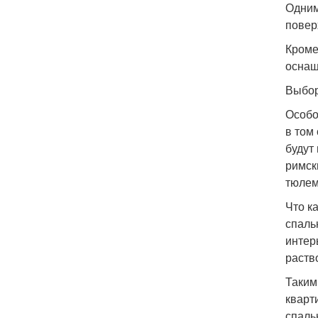
Одним
повер
Кроме
оснащ
Выбор
Особо
в том
будут
римск
тюлем
Что к
спаль
интер
раств
Таким
кварт
спаль