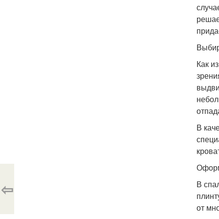
случа
решае
прида
Выбир
Как и
зрени
выдви
небол
отпад
В кач
специ
крова
Оформ
⇦
В спа
плинт
от мн