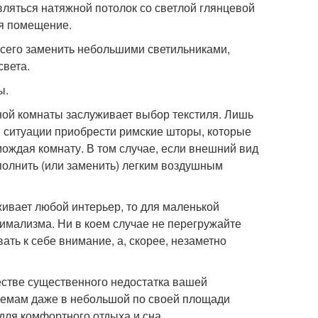
вляться натяжной потолок со светлой глянцевой
ая помещение.
 всего заменить небольшими светильниками,
света.
ы.
ой комнаты заслуживает выбор текстиля. Лишь
ой ситуации приобрести римские шторы, которые
ождая комнату. В том случае, если внешний вид
полнить (или заменить) легким воздушным
живает любой интерьер, то для маленькой
мализма. Ни в коем случае не перегружайте
ть к себе внимание, а, скорее, незаметно
естве существенного недостатка вашей
иемам даже в небольшой по своей площади
для комфортного отдыха и сна.