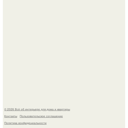
Эко - панно "Песочный Берег":
Преображение в ванной на ул. генерала Григорова, д.
36!
© 2026 Всё об интерьере для дома и квартиры
Контакты
Пользовательское соглашение
Политика конфидециальности