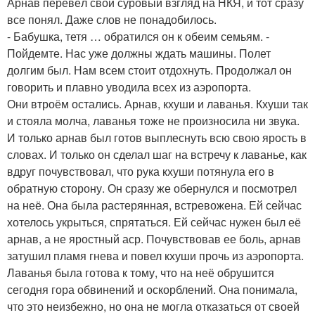
Арнав перевёл свой суровый взгляд на НКЯ, и тот сразу
все понял. Даже слов не понадобилось.
- Бабушка, тетя … обратился он к обеим семьям. -
Пойдемте. Нас уже должны ждать машины. Полет
долгим был. Нам всем стоит отдохнуть. Продолжал он
говорить и плавно уводила всех из аэропорта.
Они втроём остались. Арнав, кхуши и лаванья. Кхуши так
и стояла молча, лаванья тоже не произносила ни звука.
И только арнав был готов выплеснуть всю свою ярость в
словах. И только он сделал шаг на встречу к лаванье, как
вдруг почувствовал, что рука кхуши потянула его в
обратную сторону. Он сразу же обернулся и посмотрел
на неё. Она была растерянная, встревожена. Ей сейчас
хотелось укрыться, спрятаться. Ей сейчас нужен был её
арнав, а не яростный аср. Почувствовав ее боль, арнав
затушил пламя гнева и повел кхуши прочь из аэропорта.
Лаванья была готова к тому, что на неё обрушится
сегодня гора обвинений и оскорблений. Она понимала,
что это неизбежно, но она не могла отказаться от своей