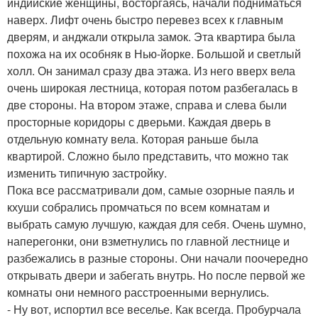
индийские женщины, восторгаясь, начали подниматься
наверх. Лифт очень быстро перевез всех к главным
дверям, и анджали открыла замок. Эта квартира была
похожа на их особняк в Нью-йорке. Большой и светлый
холл. Он занимал сразу два этажа. Из него вверх вела
очень широкая лестница, которая потом разбегалась в
две стороны. На втором этаже, справа и слева были
просторные коридоры с дверьми. Каждая дверь в
отдельную комнату вела. Которая раньше была
квартирой. Сложно было представить, что можно так
изменить типичную застройку.
Пока все рассматривали дом, самые озорные паяль и
кхуши собрались промчаться по всем комнатам и
выбрать самую лучшую, каждая для себя. Очень шумно,
наперегонки, они взметнулись по главной лестнице и
разбежались в разные стороны. Они начали поочередно
открывать двери и забегать внутрь. Но после первой же
комнаты они немного расстроенными вернулись.
- Ну вот, испортил все веселье. Как всегда. Пробурчала