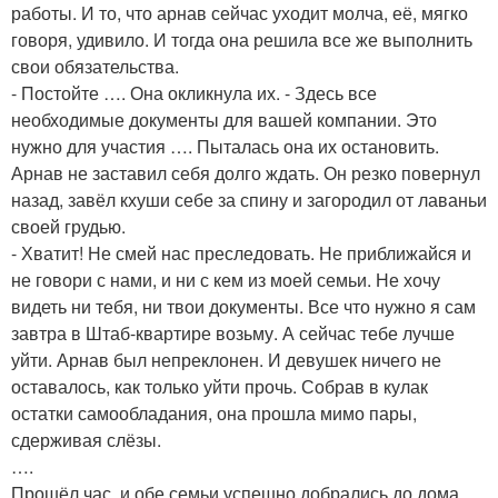
работы. И то, что арнав сейчас уходит молча, её, мягко
говоря, удивило. И тогда она решила все же выполнить
свои обязательства.
- Постойте …. Она окликнула их. - Здесь все
необходимые документы для вашей компании. Это
нужно для участия …. Пыталась она их остановить.
Арнав не заставил себя долго ждать. Он резко повернул
назад, завёл кхуши себе за спину и загородил от лаваньи
своей грудью.
- Хватит! Не смей нас преследовать. Не приближайся и
не говори с нами, и ни с кем из моей семьи. Не хочу
видеть ни тебя, ни твои документы. Все что нужно я сам
завтра в Штаб-квартире возьму. А сейчас тебе лучше
уйти. Арнав был непреклонен. И девушек ничего не
оставалось, как только уйти прочь. Собрав в кулак
остатки самообладания, она прошла мимо пары,
сдерживая слёзы.
….
Прошёл час, и обе семьи успешно добрались до дома.