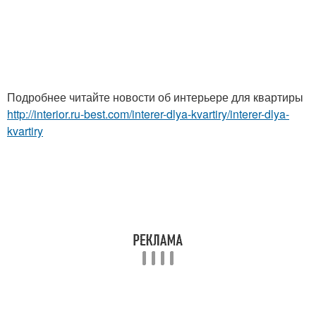
Подробнее читайте новости об интерьере для квартиры
http://interior.ru-best.com/interer-dlya-kvartiry/interer-dlya-
kvartiry