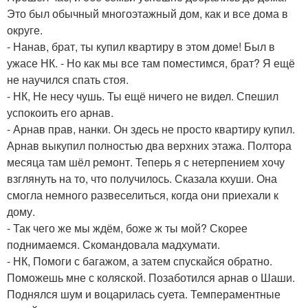
Это был обычный многоэтажный дом, как и все дома в
округе.
- Нанав, брат, ты купил квартиру в этом доме! Был в
ужасе НК. - Но как мы все там поместимся, брат? Я ещё
не научился спать стоя.
- НК, Не несу чушь. Ты ещё ничего не видел. Спешил
успокоить его арнав.
- Арнав прав, нанки. Он здесь не просто квартиру купил.
Арнав выкупил полностью два верхних этажа. Полтора
месяца там шёл ремонт. Теперь я с нетерпением хочу
взглянуть на то, что получилось. Сказала кхуши. Она
смогла немного развеселиться, когда они приехали к
дому.
- Так чего же мы ждём, боже ж ты мой? Скорее
поднимаемся. Скомандовала мадхумати.
- НК, Помоги с багажом, а затем спускайся обратно.
Поможешь мне с коляской. Позаботился арнав о Шаши.
Поднялся шум и воцарилась суета. Темпераментные