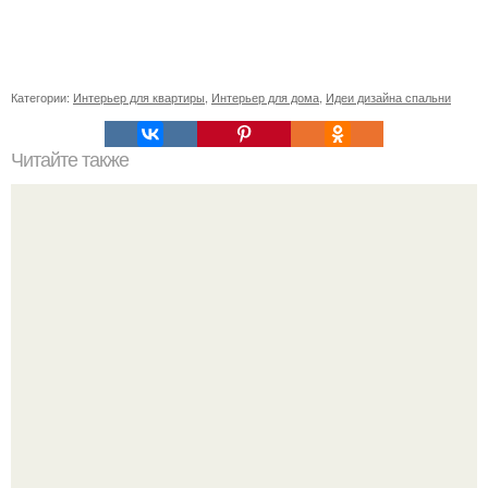
Категории:
Интерьер для квартиры
,
Интерьер для дома
,
Идеи дизайна спальни
Читайте также
6 полезных и дешёвых московских рынков.