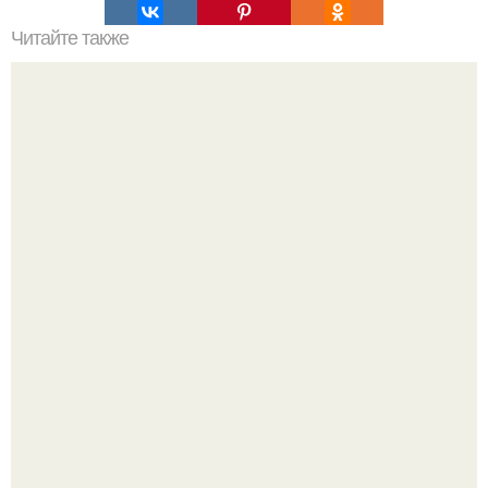
Читайте также
Неправильное размещение картин. 5 ошибок
размещения картин на стенах
Нейросети добрались до семейных чатов, и теперь под