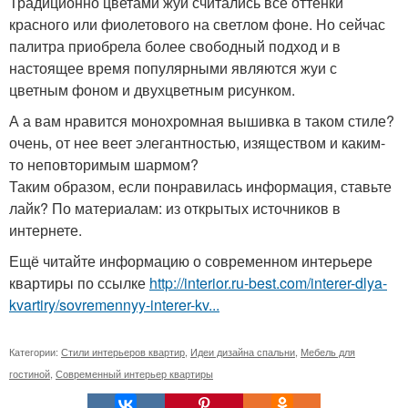
Традиционно цветами жуи считались все оттенки
красного или фиолетового на светлом фоне. Но сейчас
палитра приобрела более свободный подход и в
настоящее время популярными являются жуи с
цветным фоном и двухцветным рисунком.
А а вам нравится монохромная вышивка в таком стиле?
очень, от нее веет элегантностью, изяществом и каким-
то неповторимым шармом?
Таким образом, если понравилась информация, ставьте
лайк? По материалам: из открытых источников в
интернете.
Ещё читайте информацию о современном интерьере
квартиры по ссылке
http://interior.ru-best.com/interer-dlya-
kvartiry/sovremennyy-interer-kv...
Категории:
Стили интерьеров квартир
,
Идеи дизайна спальни
,
Мебель для
гостиной
,
Современный интерьер квартиры