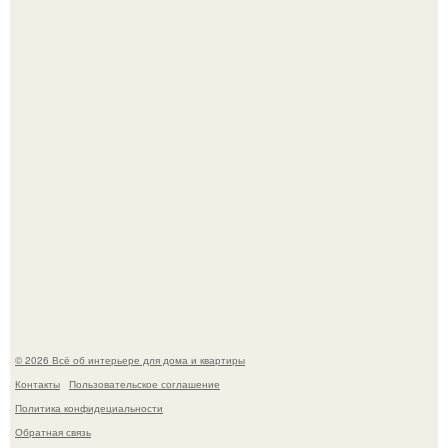
Круг замкнулся: психологиня Вероника Степанова снова
вышла замуж за собственного бывшего мужа.
Дизайн малометражной студии 21, 1 м 2 (24, 9 м 2 с
балконом) в Краснодаре.
© 2026 Всё об интерьере для дома и квартиры
Контакты
Пользовательское соглашение
Политика конфидециальности
Обратная связь