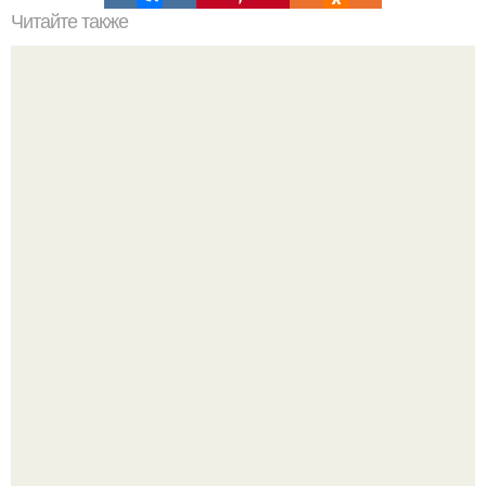
Читайте также
Как любить женщин.
Недавно сказали, что дизайну в ижгту учат лучше, чем в
удгу, потому что там преподают программы.