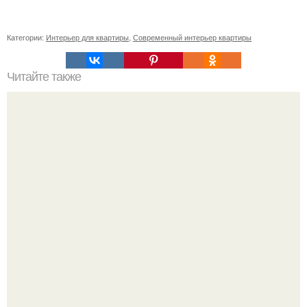
Категории:
Интерьер для квартиры
,
Современный интерьер квартиры
Читайте также
Резьба по дереву в стиле барокко. Резьба по дереву:
стилистические направления и характерные узоры.