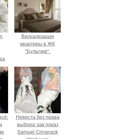
я:
Визуализация
квартиры в ЖК
"Булычев".
ва
за
о
.
всё:
Невеста без права
и
выбора: как показ
зе
Samuel Cirnansck