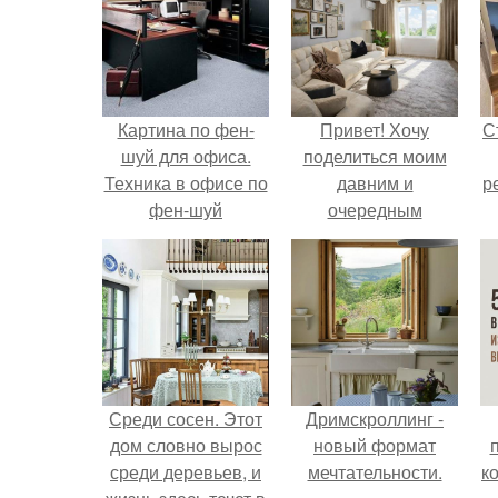
Картина по фен-
Привет! Хочу
С
шуй для офиса.
поделиться моим
Техника в офисе по
давним и
р
фен-шуй
очередным
неопубликованным
проектом.
Среди сосен. Этот
Дримскроллинг -
дом словно вырос
новый формат
среди деревьев, и
мечтательности.
к