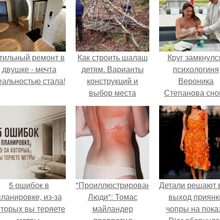
тильный ремонт в
Как строить шалаш
Круг замкнулс
двушке - мечта
детям. Варианты
психологиня
еальностью стала!
конструкций и
Вероника
выбор места
Степанова сно
вышла замуж 
собственног
бывшего мужа
5 ошибок в
"Проиллюстрированные
Детали решают 
планировке, из-за
Люди": Томас
выход приянк
оторых вы теряете
майландер
чопры на пока