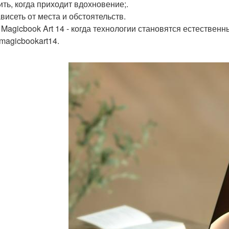
ить, когда приходит вдохновение;.
ависеть от места и обстоятельств.
 Magicbook Art 14 - когда технологии становятся естестве
magicbookart14.