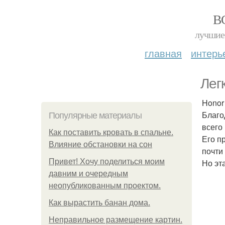
В
лучшие 
главная
интерь
Лег
Honor
Благо
Популярные материалы
всего 
Как поставить кровать в спальне.
Его пр
Влияние обстановки на сон
почти
Привет! Хочу поделиться моим
Но эта
давним и очередным
неопубликованным проектом.
Как вырастить банан дома.
Неправильное размещение картин.