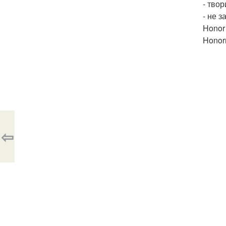
- твор
- не з
Honor
Honor
⇦