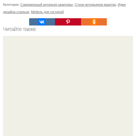
Категории:
Современный интерьер квартиры
,
Стили интерьеров квартир
,
Идеи
дизайна спальни
,
Мебель для гостиной
Читайте также
Ваза из бутылки. Приступаем к уроку