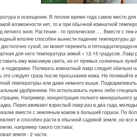
атура и освещение. В теплое время года самое место для нег
такой возможности нет, то и при обычной комнатной темпера
д летнего зноя. Растение - то тропическое …. Вместе с тем 
родный вполне способен вынести падение температуры до - 
 достаточно сухой, он может пережить и пятнадцатиградус
ртная для него температура зимой + 12-15 градусов. Лавр 
ставить ему максимум света, но от прямых солнечных лучей
 и подкормки. Поливать комнатный лавр следует обильно н
ь это следует сразу после просыхания кома. Не поливайте 
тной температуры или даже немного выше. Подкармливать 
альным удобрением. Но использовать нужно либо специал
нтрацию. Например, концентрация полного минерального уд
адка. Пересаживают взрослый лавр раз в два года, молоды
евалке вместе с земляным комом в больший горшок. По бол
являет и способен расти в обычной садовой земле, но все
землю, например такого состава:
овая земля - 2 части.