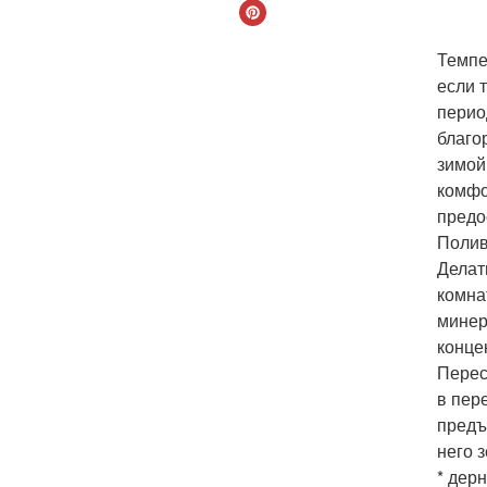
Темпер
если 
перио
благо
зимой
комфо
предо
Полив
Делат
комна
минер
конце
Перес
в пер
предъ
него 
* дерн