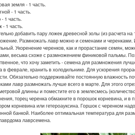
овая земля - 1 часть.
гной - 1 часть.
 - 1 часть.
к - 1 часть.
ельно добавить пару ложек древесной золы (из расчета на 1
ожение. Размножать лавр можно и семенами и черенками. И 
льный. Укоренение черенков, как и прорастание семян, мож
ами, весьма схоже с размножением финиковой пальмы. Поэ
твенное, что хочу заметить - семена для размножения лучш
а в феврале, хранить в холодильнике. Для ускорения прор
сти. Обязательно поддерживайте постоянную влажность поч
ками лавр размножать лучше всего в марте. Для этого отр
метровой длинны и поместите его в землесмесь (количество
нения, торец черенка обмакните в порошок корневина, и в 
ором корневина или гетероауксина. Горшок с черенком надо
янной банкой. Наиболее оптимальная температура для разм
лаврдома лаврсемена.