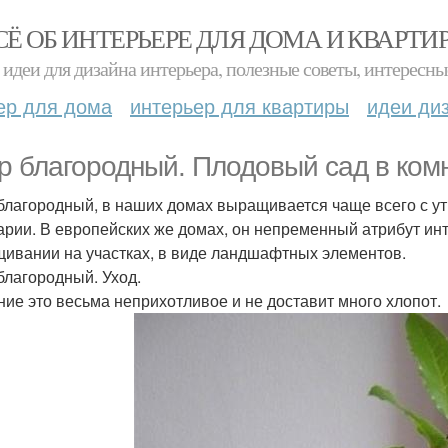
СЁ ОБ ИНТЕРЬЕРЕ ДЛЯ ДОМА И КВАРТИ
идеи для дизайна интерьера, полезные советы, интересны
ер для дома
интерьер для квартиры
идеи ди
р благородный. Плодовый сад в ком
благородный, в наших домах выращивается чаще всего с ути
арии. В европейских же домах, он непременный атрибут инт
ивании на участках, в виде ландшафтных элементов.
благородный. Уход.
ние это весьма неприхотливое и не доставит много хлопот.