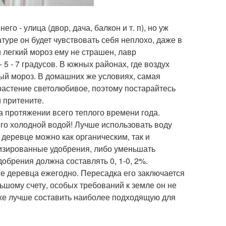
о - улица (двор, дача, балкон и т. п), но уж
туре он будет чувствовать себя неплохо, даже в
и легкий мороз ему не страшен, лавр
5 - 7 градусов. В южных районах, где воздух
ный мороз. В домашних же условиях, самая
растение светолюбивое, поэтому постарайтесь
 притените.
а протяжении всего теплого времени года.
его холодной водой! Лучше использовать воду
деревце можно как органическим, так и
изированные удобрения, либо уменьшать
обрения должна составлять 0, 1-0, 2%.
е деревца ежегодно. Пересадка его заключается
ьшому счету, особых требований к земле он не
 же лучше составить наиболее подходящую для