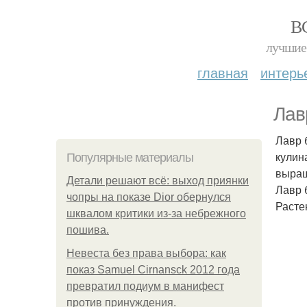
В
лучшие 
главная
интерь
Лав
Лавр 
кулин
Популярные материалы
выращ
Детали решают всё: выход приянки
Лавр 
чопры на показе Dior обернулся
Расте
шквалом критики из-за небрежного
пошива.
Невеста без права выбора: как
показ Samuel Cirnansck 2012 года
превратил подиум в манифест
против принуждения.