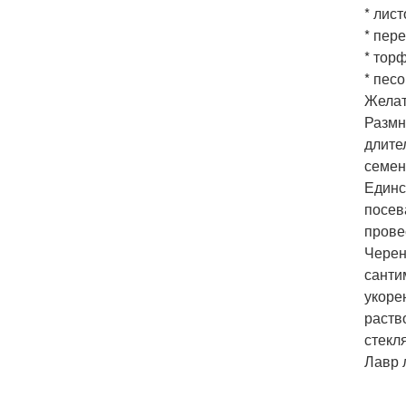
* лист
* пере
* торф
* песо
Желат
Размн
длите
семен
Единс
посев
прове
Черен
санти
укоре
раств
стекл
Лавр 