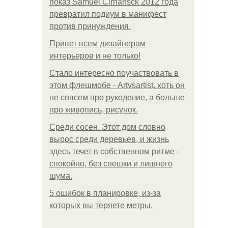
показ Samuel Cirnansck 2012 года
превратил подиум в манифест
против принуждения.
Привет всем дизайнерам
интерьеров и не только!
Стало интересно поучаствовать в
этом флешмобе - Artvsartist, хоть он
не совсем про рукоделие, а больше
про живопись, рисунок.
Среди сосен. Этот дом словно
вырос среди деревьев, и жизнь
здесь течет в собственном ритме -
спокойно, без спешки и лишнего
шума.
5 ошибок в планировке, из-за
которых вы теряете метры.