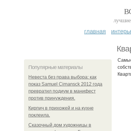
В
лучшие 
главная
интерь
Ква
Самые
собст
Популярные материалы
Кварт
Невеста без права выбора: как
показ Samuel Cirnansck 2012 года
превратил подиум в манифест
против принуждения.
Кирпич в прихожей и на кухне
поклеила.
Сказочный дом художницы в