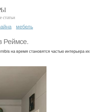
РЫ
е статьи
зайна
мебель
в Реймсе.
ibis на время становятся частью интерьера их