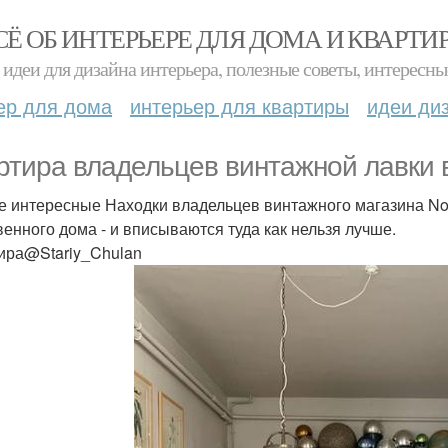
СЁ ОБ ИНТЕРЬЕРЕ ДЛЯ ДОМА И КВАРТИ
идеи для дизайна интерьера, полезные советы, интересны
ер для дома
интерьер для квартиры
идеи ди
ртира владельцев винтажной лавки 
 интересные Находки владельцев винтажного магазина Nom
венного дома - и вписываются туда как нельзя лучше.
ира@Stariy_Chulan