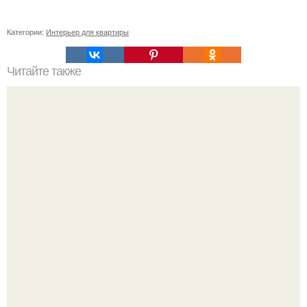
Категории:
Интерьер для квартиры
Читайте также
В доме не держатся деньги, что делать. Приметы, чтобы
деньги водились