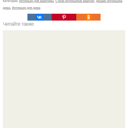
Категории:
Интерьер для квартиры
,
Стили интерьеров квартир
,
Дизайн интерьера
дома
,
Интерьер для дома
Читайте также
Как поставить кровать в спальне. Влияние обстановки на
сон