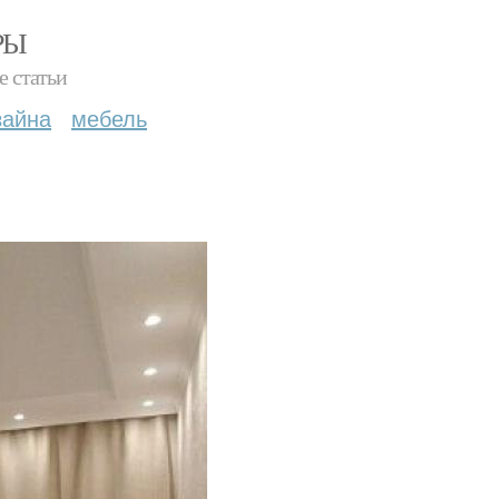
РЫ
е статьи
зайна
мебель