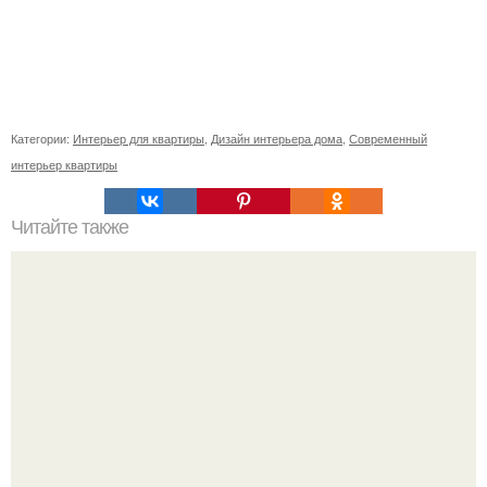
Категории:
Интерьер для квартиры
,
Дизайн интерьера дома
,
Современный
интерьер квартиры
Читайте также
Ваза из бутылки. Приступаем к уроку