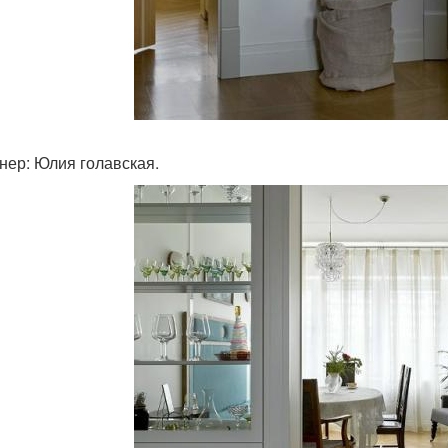
нер: Юлия голавская.