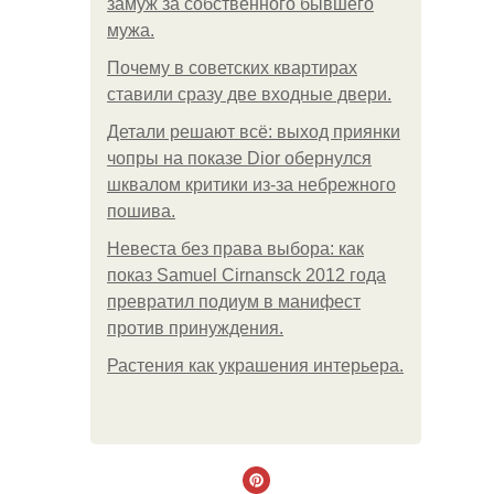
замуж за собственного бывшего
мужа.
Почему в советских квартирах
ставили сразу две входные двери.
Детали решают всё: выход приянки
чопры на показе Dior обернулся
шквалом критики из-за небрежного
пошива.
Невеста без права выбора: как
показ Samuel Cirnansck 2012 года
превратил подиум в манифест
против принуждения.
Растения как украшения интерьера.