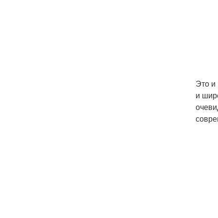
Это и
и шир
очеви
совре