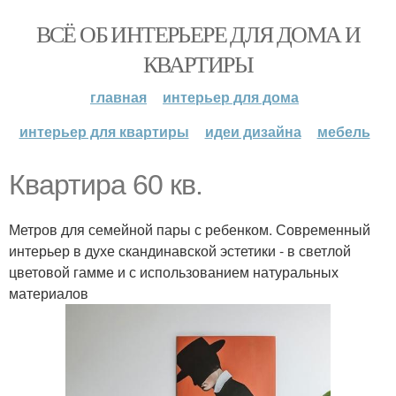
ВСЁ ОБ ИНТЕРЬЕРЕ ДЛЯ ДОМА И
КВАРТИРЫ
главная
интерьер для дома
интерьер для квартиры
идеи дизайна
мебель
Квартира 60 кв.
Метров для семейной пары с ребенком. Современный
интерьер в духе скандинавской эстетики - в светлой
цветовой гамме и с использованием натуральных
материалов