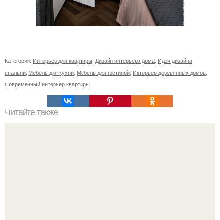
Категории:
Интерьер для квартиры
,
Дизайн интерьера дома
,
Идеи дизайна
спальни
,
Мебель для кухни
,
Мебель для гостиной
,
Интерьер деревянных домов
,
Современный интерьер квартиры
Читайте также
Ваза из бутылки. Приступаем к уроку