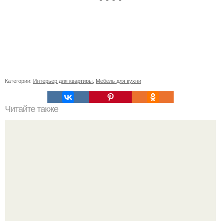
Категории:
Интерьер для квартиры
,
Мебель для кухни
Читайте также
Как правильно обрезать герань, чтобы она пышно цвела.