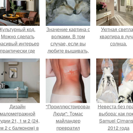
Культурный код.
Значение картина с
Уютная светл
Можно сделать
волками. В том
квартира в луч
расивый интерьер
случае, если вы
солнца.
практически где
любите вышивать,
угодно.
то наверняка
задумывались о
том, что означает та
или иная вышитая
вами картина.
Дизайн
"Проиллюстрированные
Невеста без пр
малометражной
Люди": Томас
выбора: как по
удии 21, 1 м 2 (24,
майландер
Samuel Cirnan
 м 2 с балконом) в
превратил
2012 года