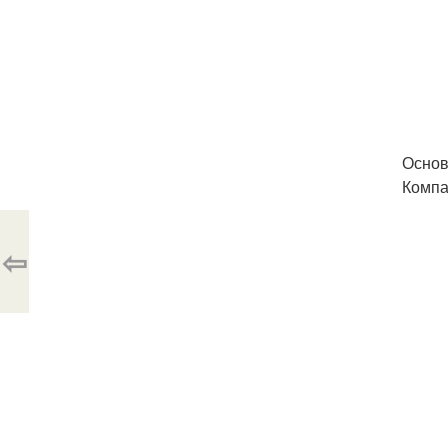
Основ
Компа
⇦