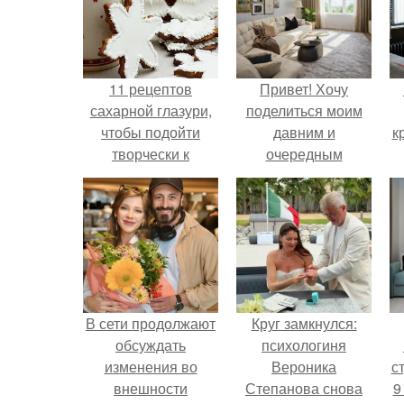
11 рецептов
Привет! Хочу
сахарной глазури,
поделиться моим
чтобы подойти
давним и
к
творчески к
очередным
украшению
неопубликованным
печенюшек.
проектом.
В сети продолжают
Круг замкнулся:
обсуждать
психологиня
изменения во
Вероника
ст
внешности
Степанова снова
9