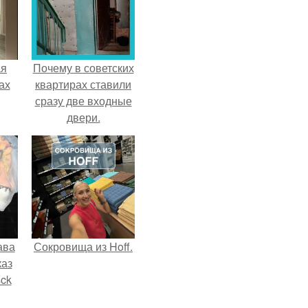
ая
Почему в советских
ах
квартирах ставили
сразу две входные
двери.
ава
Сокровища из Hoff.
каз
sck