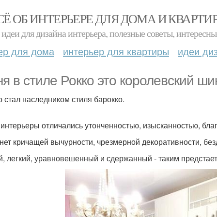
СЁ ОБ ИНТЕРЬЕРЕ ДЛЯ ДОМА И КВАРТИ
идеи для дизайна интерьера, полезные советы, интересны
ер для дома
интерьер для квартиры
идеи ди
ня в стиле Рокко это королевский ш
о стал наследником стиля барокко.
 интерьеры отличались утонченностью, изысканностью, бла
 нет кричащей вычурности, чрезмерной декоративности, бе
й, легкий, уравновешенный и сдержанный - таким предстает