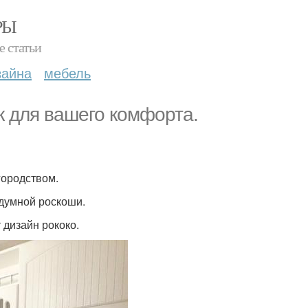
РЫ
е статьи
зайна
мебель
ик для вашего комфорта.
городством.
здумной роскоши.
 дизайн рококо.