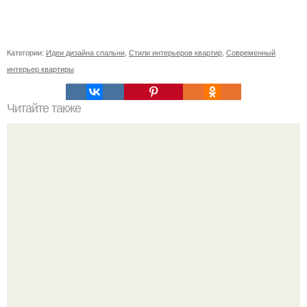
Категории:
Идеи дизайна спальни
,
Стили интерьеров квартир
,
Современный
интерьер квартиры
Читайте также
Дверные занавесы из бамбуковых палочек.