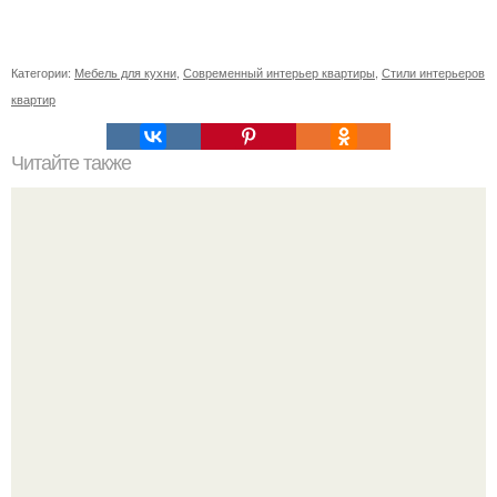
Категории:
Мебель для кухни
,
Современный интерьер квартиры
,
Стили интерьеров
квартир
Читайте также
Неправильное размещение картин. 5 ошибок
размещения картин на стенах