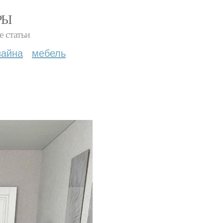
РЫ
е статьи
зайна
мебель