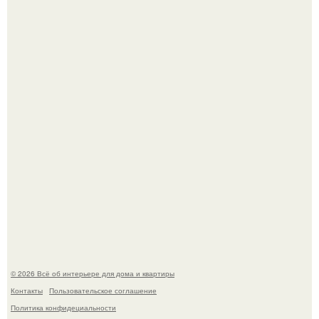
Откуда у дизайнера так много идей?
Привет всем дизайнерам интерьеров и не только!
© 2026 Всё об интерьере для дома и квартиры
Контакты
Пользовательское соглашение
Политика конфидециальности