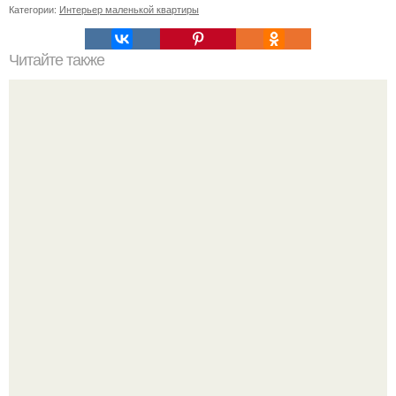
Категории:
Интерьер маленькой квартиры
Читайте также
Недостаток интерьера можно легко превратить в
достоинство.