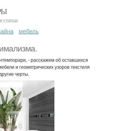
РЫ
е статьи
зайна
мебель
нимализма.
онтемпорари, - расскажем об оставшихся
ебели и геометрических узоров текстиля
другие черты.