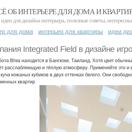
СЁ ОБ ИНТЕРЬЕРЕ ДЛЯ ДОМА И КВАРТИ
идеи для дизайна интерьера, полезные советы, интересны
ер для дома
интерьер для квартиры
идеи ди
пания Integrated Field в дизайне иг
бота Bliss находится в Бангкоке, Таиланд. Хотя цвет обычн
ёт расслабляющую и тёплую атмосферу. Применяйте это и 
 куча кожаных кубиков в двух оттенках белого. Они свобод
менных квартир