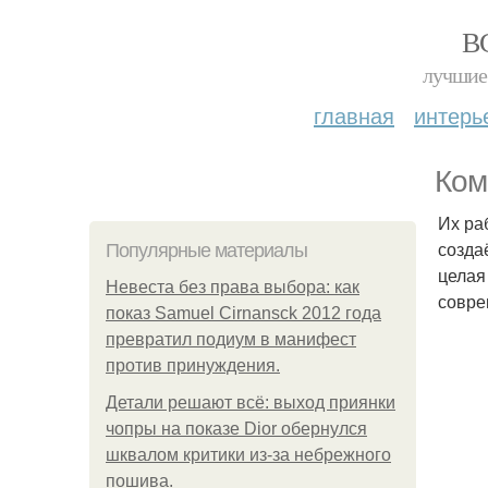
В
лучшие 
главная
интерь
Ком
Их ра
созда
Популярные материалы
целая
Невеста без права выбора: как
совре
показ Samuel Cirnansck 2012 года
превратил подиум в манифест
против принуждения.
Детали решают всё: выход приянки
чопры на показе Dior обернулся
шквалом критики из-за небрежного
пошива.