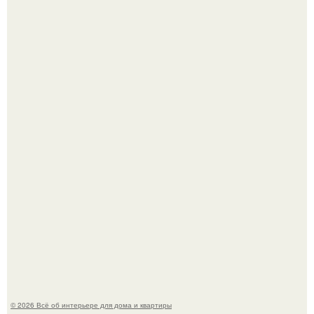
69-Летний житель Италии создал фальшивый античный
амфитеатр и долгое время успешно выдавал его за
настоящее историческое наследие.
Сокровища из Hoff.
© 2026 Всё об интерьере для дома и квартиры