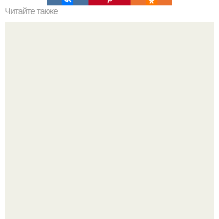
Читайте также
Как правильно обрезать герань, чтобы она пышно цвела.
Почему в советских квартирах ставили сразу две
входные двери.