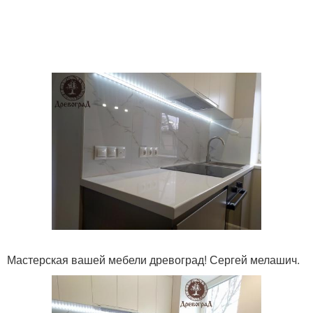
Мастерская вашей мебели древоград! Сергей мелашич.