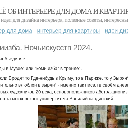
СЁ ОБ ИНТЕРЬЕРЕ ДЛЯ ДОМА И КВАРТИ
идеи для дизайна интерьера, полезные советы, интересны
ер для дома
интерьер для квартиры
идеи ди
иизба. Ночьискусств 2024.
яобъединяет.
ды в Музее" или "коми изба" в тренде".
сли Бродят то Где-нибудь в Крыму, то в Париже, то у Зырян
ительно влюблен в зырян" - именно так писал в своём днев
овых художников 20 века, основоположников абстракционизм
ьтета московского университета Василий кандинский.