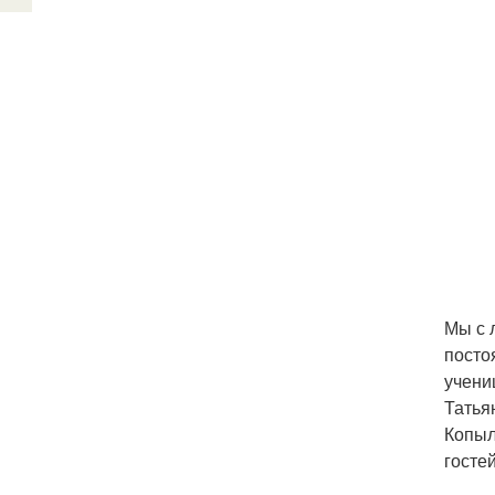
Мы с 
посто
учени
Татья
Копыл
госте