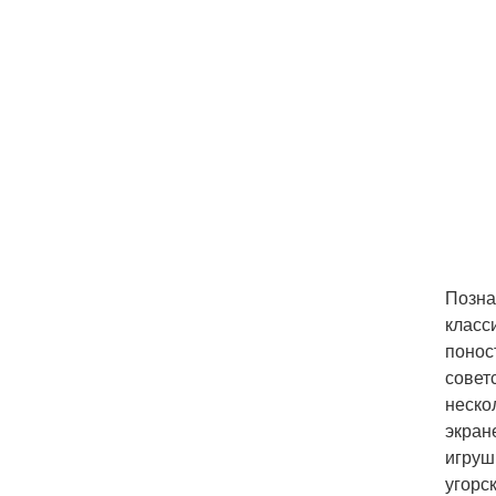
Позна
класс
понос
совет
неско
экран
игруш
угорс