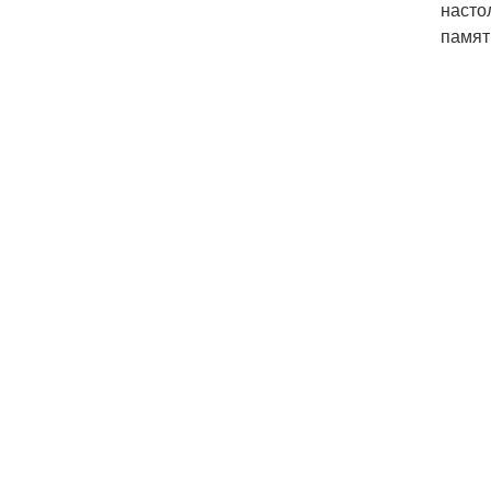
насто
памят