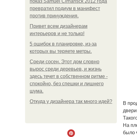
показ Samuel Cirnansck 2012 года
превратил подиум в манифест
против принуждения.
Привет всем дизайнерам
интерьеров и не только!
5 ошибок в планировке, из-за
которых вы теряете метры.
Среди сосен. Этот дом словно
вырос среди деревьев, и жизнь
здесь течет в собственном ритме -
спокойно, без спешки и лишнего
шума.
Откуда у дизайнера так много идей?
В про
двери
Таког
На пл
было 