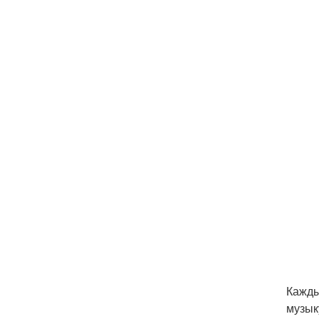
Кажды
музык