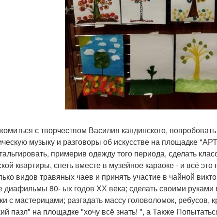
комиться с творчеством Василия кандинского, попробовать
ическую музыку и разговоры об искусстве на площадке "АРТ 
тальгировать, примерив одежду того периода, сделать кла
ской квартиры, спеть вместе в музейное караоке - и всё это
лько видов травяных чаев и принять участие в чайной викто
е диафильмы 80- ых годов ХХ века; сделать своими руками 
ки с мастерицами; разгадать массу головоломок, ребусов, к
кий пазл" на площадке "хочу всё знать! ", а Также Попытать