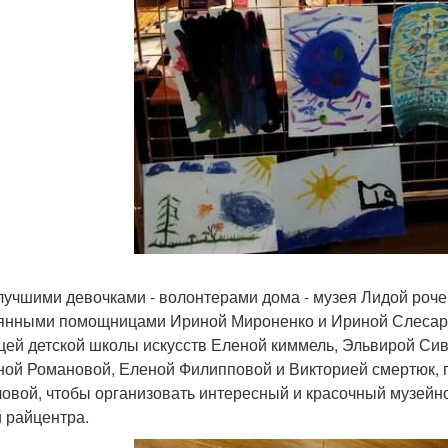
лучшими девочками - волонтерами дома - музея Лидой роче
янными помощницами Ириной Мироненко и Ириной Слесаре
цей детской школы искусств Еленой киммель, Эльвирой Си
ной Романовой, Еленой Филипповой и Викторией смертюк
овой, чтобы организовать интересный и красочный музейно 
й райцентра.