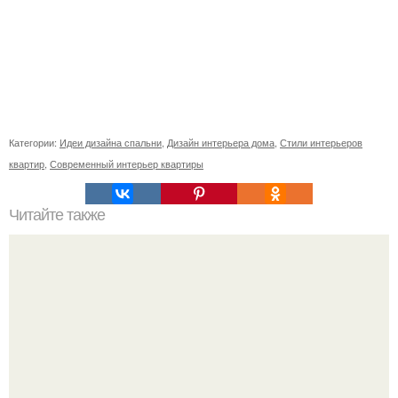
Категории:
Идеи дизайна спальни
,
Дизайн интерьера дома
,
Стили интерьеров
квартир
,
Современный интерьер квартиры
Читайте также
Ваза из бутылки. Приступаем к уроку