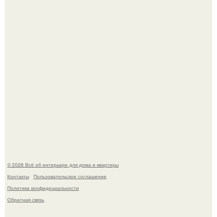
Сокровища из Hoff.
Эко - панно "Песочный Берег":
© 2026 Всё об интерьере для дома и квартиры
Контакты
Пользовательское соглашение
Политика конфидециальности
Обратная связь