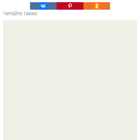
Читайте также
Игровая зона для детей дома. 50 идей, как обустроить в
комнате детский уголок
Культурный код. Можно сделать красивый интерьер