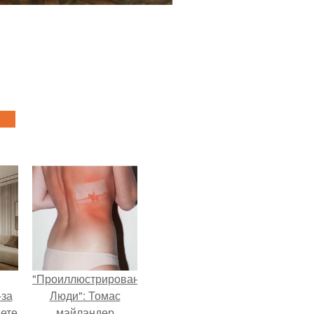
"Проиллюстрированные
-за
Люди": Томас
яете
майландер