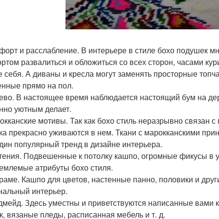
мфорт и расслабление. В интерьере в стиле бохо подушек мн
ртом развалиться и обложиться со всех сторон, часами кур
е себя. А диваны и кресла могут заменять просторные топ
нные прямо на пол.
рево. В настоящее время наблюдается настоящий бум на де
нно уютным делает.
рокканские мотивы. Так как бохо стиль неразрывно связан
ка прекрасно уживаются в нем. Ткани с марокканскими прин
дин популярный тренд в дизайне интерьера.
стения. Подвешенные к потолку кашпо, огромные фикусы в у
емлемые атрибуты бохо стиля.
краме. Кашпо для цветов, настенные панно, половики и дру
нальный интерьер.
ндмейд. Здесь уместны и приветствуются написанные вами 
к, вязаные пледы, расписанная мебель и т. д.