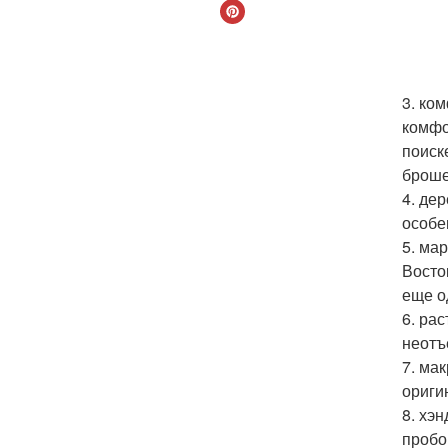
3. ко
комфо
поиск
броше
4. де
особе
5. ма
Восто
еще о
6. ра
неотъ
7. ма
ориги
8. хэ
пробо