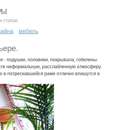
РЫ
е статьи
зайна
мебель
ьере.
ля - подушки, половики, покрывала, гобелены.
нате неформальную, расслабленную атмосферу.
ло в потрескавшейся раме отлично впишутся в