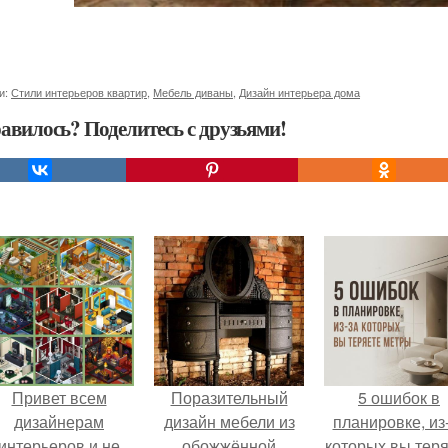
и:
Стили интерьеров квартир
,
Мебель диваны
,
Дизайн интерьера дома
авилось? Поделитесь с друзьями!
Привет всем
Поразительный
5 ошибок в
дизайнерам
дизайн мебели из
планировке, из
интерьеров и не
обожжённой
которых вы тер