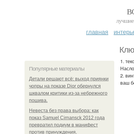
В
лучшие 
главная
интерь
Клю
1. те
Насло
Популярные материалы
2. ви
Детали решают всё: выход приянки
ваш б
чопры на показе Dior обернулся
шквалом критики из-за небрежного
пошива.
Невеста без права выбора: как
показ Samuel Cirnansck 2012 года
превратил подиум в манифест
против принуждения.